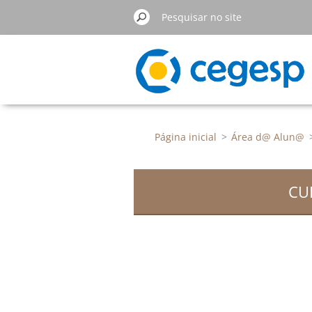
Página inicial
>
Área d@ Alun@
CU