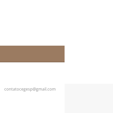
contatoc
egesp@gm
ail.com