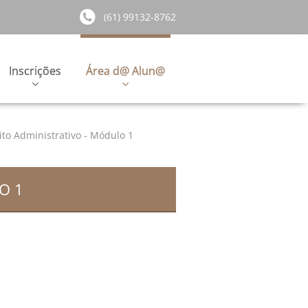
(61) 99132-8762
Inscrições
Área d@ Alun@
ito Administrativo - Módulo 1
O 1