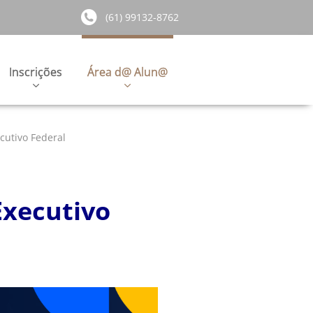
(61) 99132-8762
Inscrições
Área d@ Alun@
cutivo Federal
Executivo