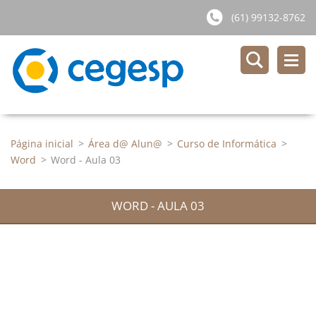
(61) 99132-8762
Página inicial
>
Área d@ Alun@
>
Curso de Informática
>
Word
>
Word - Aula 03
WORD - AULA 03